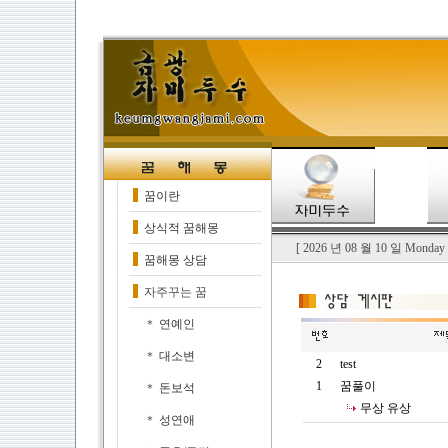
꿈이란
상식적 꿈해몽
[ 2026 년 08 월 10 일 Monda
꿈해몽 상담
자주꾸는 꿈
＊
연예인
＊
대소변
＊
돈보석
＊
성연애