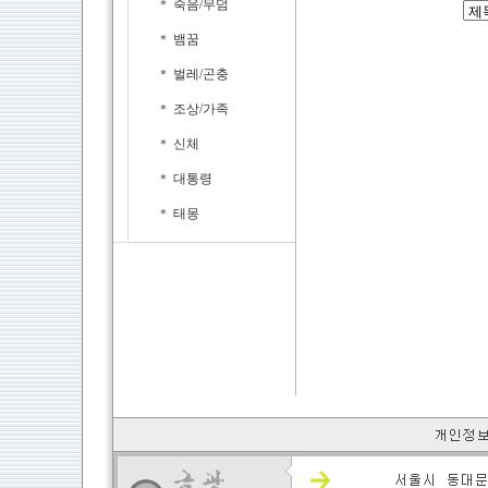
＊
죽음/무덤
＊
뱀꿈
＊
벌레/곤충
＊
조상/가족
＊
신체
＊
대통령
＊
태몽