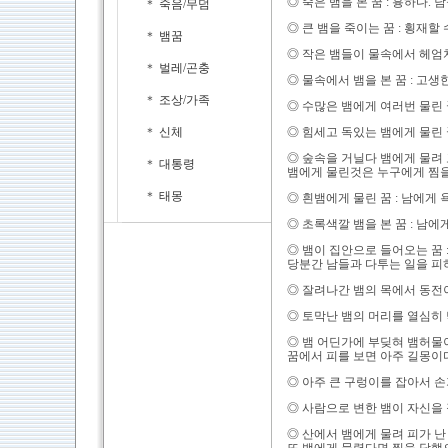
◎ 죽은 뱀을 본 꿈 : 흉하다.
＊
죽음/무덤
◎ 큰 뱀을 죽이는 꿈 : 횡재할 
＊
뱀꿈
◎ 작은 뱀들이 물속에서 헤엄치
＊
벌레/곤충
◎ 물속에서 뱀을 본 꿈 : 고
＊
조상/가족
◎ 수많은 뱀에게 여러번 물린 
＊
신체
◎ 힘세고 독있는 뱀에게 물린 
◎ 숲속을 거닐다 뱀에게 물려 
＊
대통령
뱀에게 물린것은 누구에게 찜을
＊
태몽
◎ 흰뱀에게 물린 꿈 : 남에게
◎ 초록색깔 뱀을 본 꿈 : 남에
◎ 뱀이 집안으로 들어오는 꿈 
당분간 남들과 다투는 일을 피
◎ 잘려나간 뱀의 목에서 동전이
◎ 토막난 뱀의 머리를 열심히 
◎ 뱀 어딘가에 부딪혀 뱀허물이
꿈에서 피를 보면 아주 길몽이다
◎ 아주 큰 구렁이를 잡아서 손
◎ 사람으로 변한 뱀이 자신을 
◎ 산에서 뱀에게 물려 피가 난 