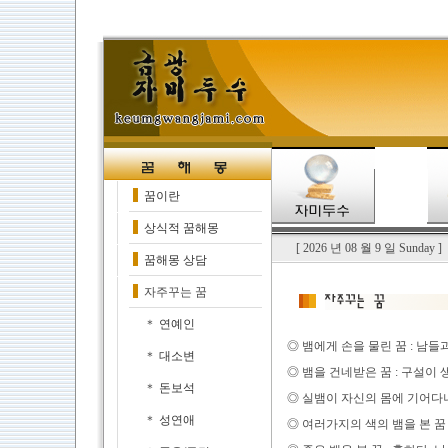
꿈이란
상식적 꿈해몽
[ 2026 년 08 월 9 일 Sunday
꿈해몽 상담
자주꾸는 꿈
＊
연예인
◎ 뱀에게 손을 물린 꿈 : 남
＊
대소변
◎ 뱀을 건네받은 꿈 : 구설이
＊
돈보석
◎ 실뱀이 자신의 몸에 기어다니
＊
성연애
◎ 여러가지의 색의 뱀을 본 꿈